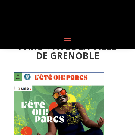
TANGO EMOCIÓN
PRÉSENT À « L’ETÉ OH!
PARC » AVEC LA VILLE
DE GRENOBLE